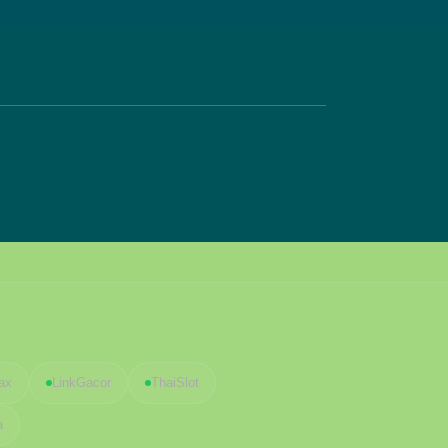
ax
LinkGacor
ThaiSlot
a