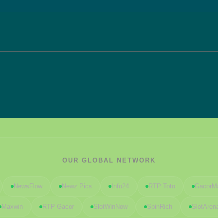
OUR GLOBAL NETWORK
NewsFlow
Newz Pics
Info24
RTP Toto
GacorM
Maxwin
RTP Gacor
SlotWinNow
SpinRich
SlotAren