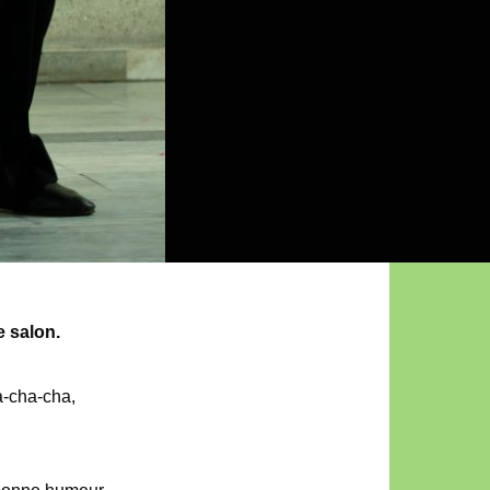
 salon.
a-cha-cha,