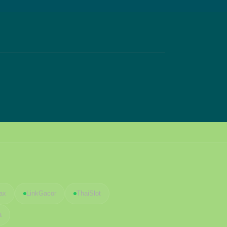
ax
LinkGacor
ThaiSlot
a