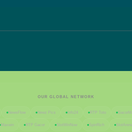
OUR GLOBAL NETWORK
NewsFlow
Newz Pics
Info24
RTP Toto
GacorM
Maxwin
RTP Gacor
SlotWinNow
SpinRich
SlotAren