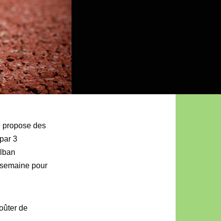
e propose des
par 3
Alban
 semaine pour
oûter de