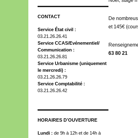
Noël, stage 
CONTACT
De nombreuses
et 145€ (cours
Service État civil :
03.21.26.26.41
Service CCAS/Evénementiel/
Renseigneme
Communication :
63 80 21
03.21.26.26.81
Service Urbanisme (uniquement
le mercredi) :
03.21.26.26.79
Service Comptabilité :
03.21.26.26.42
HORAIRES D’OUVERTURE
Lundi :
de 9h à 12h et de 14h à