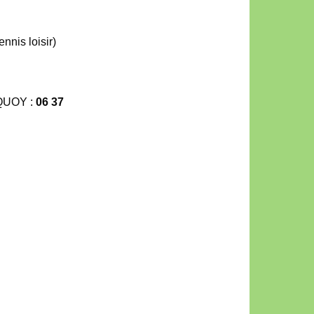
nnis loisir)
QUOY :
06 37