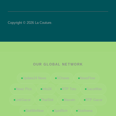
Copyright © 2026 La Couture.
OUR GLOBAL NETWORK
Update24 News
SOnews
NewsFlow
Newz Pics
Info24
RTP Toto
GacorMax
LinkGacor
ThaiSlot
Maxwin
RTP Gacor
SlotWinNow
SpinRich
SlotArena