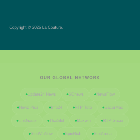
Copyright © 2026 La Couture.
OUR GLOBAL NETWORK
Update24 News
SOnews
NewsFlow
Newz Pics
Info24
RTP Toto
GacorMax
LinkGacor
ThaiSlot
Maxwin
RTP Gacor
SlotWinNow
SpinRich
SlotArena