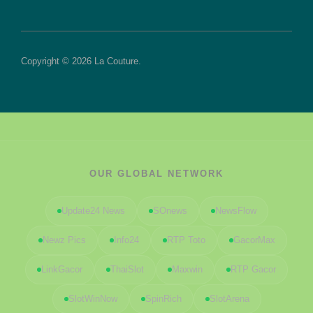
Copyright © 2026 La Couture.
OUR GLOBAL NETWORK
Update24 News
SOnews
NewsFlow
Newz Pics
Info24
RTP Toto
GacorMax
LinkGacor
ThaiSlot
Maxwin
RTP Gacor
SlotWinNow
SpinRich
SlotArena