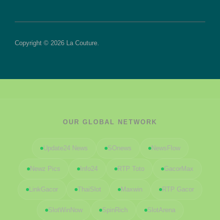
Copyright © 2026 La Couture.
OUR GLOBAL NETWORK
Update24 News
SOnews
NewsFlow
Newz Pics
Info24
RTP Toto
GacorMax
LinkGacor
ThaiSlot
Maxwin
RTP Gacor
SlotWinNow
SpinRich
SlotArena