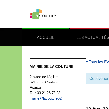
ACCUEIL
LES ACTUALITÉ
« Tous les É
MAIRIE DE LA COUTURE
2 place de l'église
Cet évènem
62136
La Couture
France
Tel : 03 21 26 79 23
mairie@lacouture62.fr
10 Avr, 2