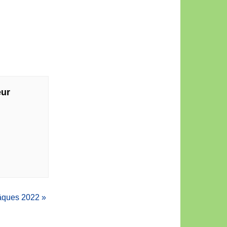
eur
âques 2022
»