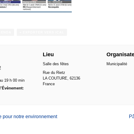
GENDA
+ EXPORTER VERS ICAL
Lieu
Organisat
Salle des fêtes
Municipalité
2
Rue du Rietz
LA COUTURE
,
62136
au 19 h 00 min
France
d’Évènement:
 pour notre environnement
P