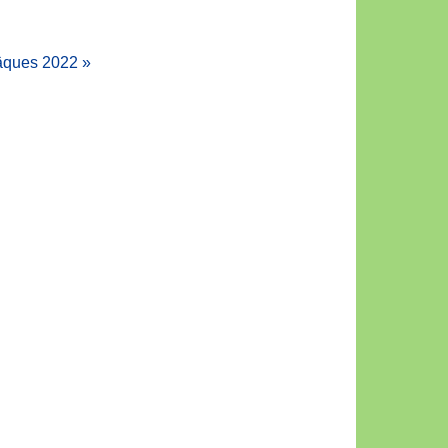
âques 2022
»