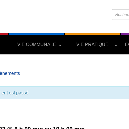
S
VIE COMMUNALE
VIE PRATIQUE
E
vènements
ent est passé
Élection présidentielle 2022
022 @ 8 h 00 min
au
19 h 00 min