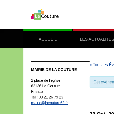
ACCUEIL
LES ACTUALITÉ
« Tous les É
MAIRIE DE LA COUTURE
2 place de l'église
Cet évènem
62136
La Couture
France
Tel : 03 21 26 79 23
mairie@lacouture62.fr
28 Oct, 2