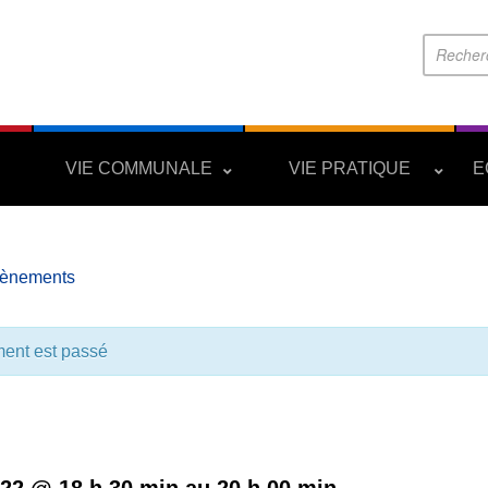
S
VIE COMMUNALE
VIE PRATIQUE
E
vènements
ent est passé
Halloween 2022
022 @ 18 h 30 min
au
20 h 00 min