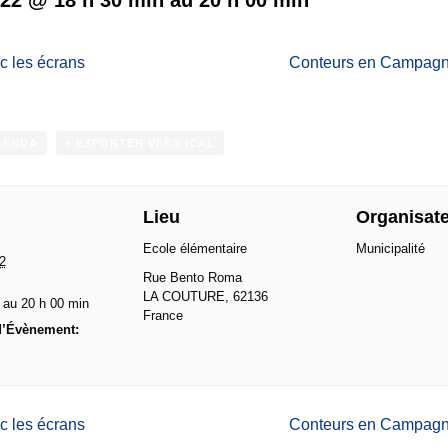
c les écrans
Conteurs en Campagne
GENDA
+ EXPORTER VERS ICAL
Lieu
Organisat
Ecole élémentaire
Municipalité
2
Rue Bento Roma
LA COUTURE
,
62136
 au 20 h 00 min
France
d’Évènement:
c les écrans
Conteurs en Campagne