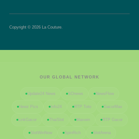
Copyright © 2026 La Couture.
OUR GLOBAL NETWORK
Update24 News
SOnews
NewsFlow
Newz Pics
Info24
RTP Toto
GacorMax
LinkGacor
ThaiSlot
Maxwin
RTP Gacor
SlotWinNow
SpinRich
SlotArena