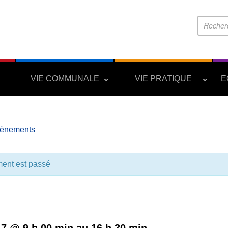
S
VIE COMMUNALE
VIE PRATIQUE
E
vènements
ent est passé
Rentrée des classes
17 @ 9 h 00 min
au
16 h 30 min