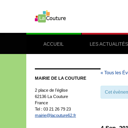
ACCUEIL
LES ACTUALITÉ
« Tous les É
MAIRIE DE LA COUTURE
2 place de l'église
Cet évènem
62136
La Couture
France
Tel : 03 21 26 79 23
mairie@lacouture62.fr
4 Sep, 20