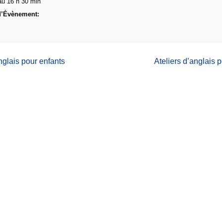
au 16 h 30 min
d’Évènement:
nglais pour enfants
Ateliers d’anglais 