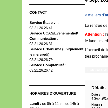
CONTACT
«
Ateliers d’a
Service État civil :
La rentrée de
03.21.26.26.41
Service CCAS/Evénementiel/
Attention :
l
Communication :
le lundi, mar
03.21.26.26.81
Service Urbanisme (uniquement
L’accueil de l
le mercredi) :
très prochain
03.21.26.26.79
Service Comptabilité :
03.21.26.26.42
+ GOOGLE A
Détails
HORAIRES D’OUVERTURE
Date :
4 Sep, 201
Lundi :
de 9h à 12h et de 14h à
Heure :