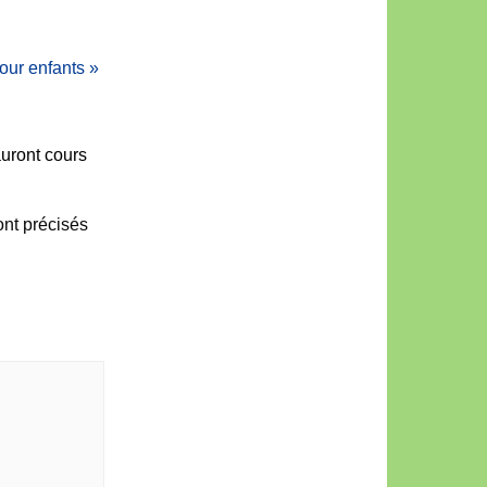
pour enfants
»
auront cours
ront précisés