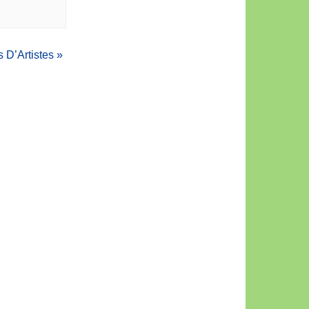
s D’Artistes
»