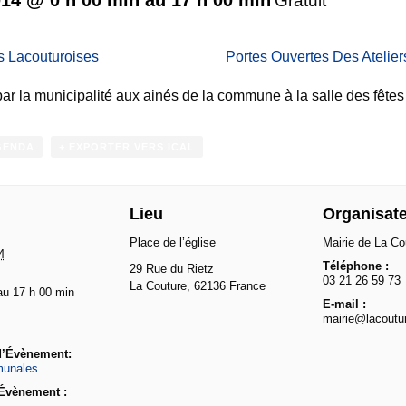
Gratuit
 Lacouturoises
Portes Ouvertes Des Atelier
par la municipalité aux ainés de la commune à la salle des fêtes
GENDA
+ EXPORTER VERS ICAL
Lieu
Organisat
Place de l’église
Mairie de La Co
4
Téléphone :
29 Rue du Rietz
03 21 26 59 73
La Couture
,
62136
France
au 17 h 00 min
E-mail :
mairie@lacoutu
d’Évènement:
unales
 Évènement :