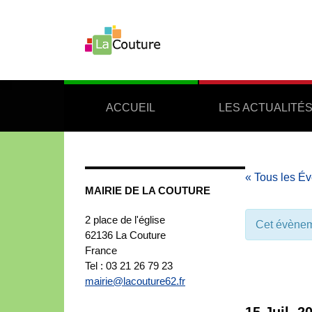
ACCUEIL
LES ACTUALITÉ
« Tous les É
MAIRIE DE LA COUTURE
2 place de l'église
Cet évènem
62136
La Couture
France
Tel : 03 21 26 79 23
mairie@lacouture62.fr
15 Juil, 