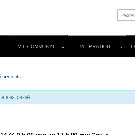
S
VIE COMMUNALE
VIE PRATIQUE
E
vènements
ent est passé
Repas des aînés
2014 @ 0 h 00 min
au
17 h 00 min