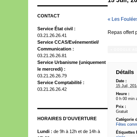
CONTACT
«
Les Foulées
Service État civil :
Repas offert 
03.21.26.26.41
Service CCAS/Evénementiel/
Communication :
+ GOOGLE A
03.21.26.26.81
Service Urbanisme (uniquement
le mercredi) :
Détails
03.21.26.26.79
Date :
Service Comptabilité :
15 Juil, 201
03.21.26.26.42
Heure :
0 h 00 min 
Prix :
Gratuit
HORAIRES D’OUVERTURE
Catégorie 
Fêtes comm
Lundi :
de 9h à 12h et de 14h à
Étiquettes