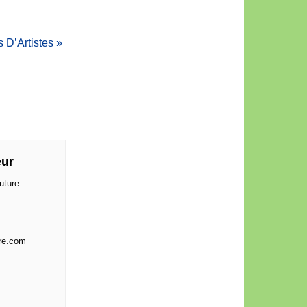
s D’Artistes
»
eur
uture
re.com