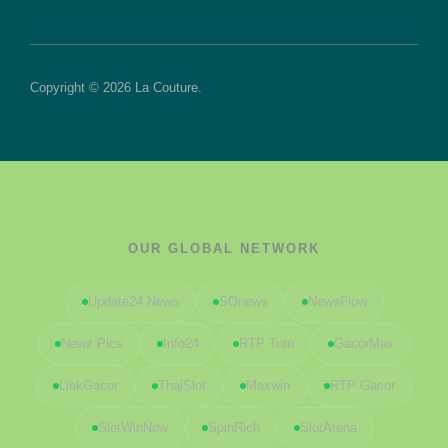
Copyright © 2026 La Couture.
OUR GLOBAL NETWORK
Update24 News
SOnews
NewsFlow
Newz Pics
Info24
RTP Toto
GacorMax
LinkGacor
ThaiSlot
Maxwin
RTP Gacor
SlotWinNow
SpinRich
SlotArena