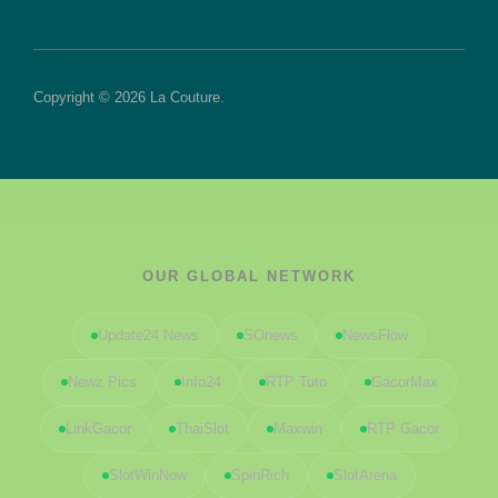
Copyright © 2026 La Couture.
OUR GLOBAL NETWORK
Update24 News
SOnews
NewsFlow
Newz Pics
Info24
RTP Toto
GacorMax
LinkGacor
ThaiSlot
Maxwin
RTP Gacor
SlotWinNow
SpinRich
SlotArena