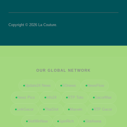
Copyright © 2026 La Couture.
OUR GLOBAL NETWORK
Update24 News
SOnews
NewsFlow
Newz Pics
Info24
RTP Toto
GacorMax
LinkGacor
ThaiSlot
Maxwin
RTP Gacor
SlotWinNow
SpinRich
SlotArena