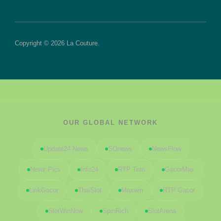
Copyright © 2026 La Couture.
OUR GLOBAL NETWORK
Update24 News
SOnews
NewsFlow
Newz Pics
Info24
RTP Toto
GacorMax
LinkGacor
ThaiSlot
Maxwin
RTP Gacor
SlotWinNow
SpinRich
SlotArena