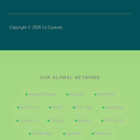
Copyright © 2026 La Couture.
OUR GLOBAL NETWORK
Update24 News
SOnews
NewsFlow
Newz Pics
Info24
RTP Toto
GacorMax
LinkGacor
ThaiSlot
Maxwin
RTP Gacor
SlotWinNow
SpinRich
SlotArena