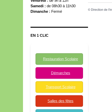
Vendredi :
de 9h à 12h
Samedi :
de 08h30 à 11h30
©
Direction de l'i
Dimanche :
Fermé
EN 1 CLIC
Restauration Scolaire
Démarches
Transport Scolaire
Salles des fêtes