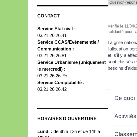
Question-répon
CONTACT
Vérifié le 11/04/
Service État civil :
solidarité pour 
03.21.26.26.41
Service CCAS/Evénementiel/
La grille nati
Communication :
l'allocation pe
et, s'il y a ef
03.21.26.26.81
sont classés e
Service Urbanisme (uniquement
besoins d'aide
le mercredi) :
03.21.26.26.79
Service Comptabilité :
03.21.26.26.42
De quoi s
Activité
HORAIRES D’OUVERTURE
Lundi :
de 9h à 12h et de 14h à
Classem