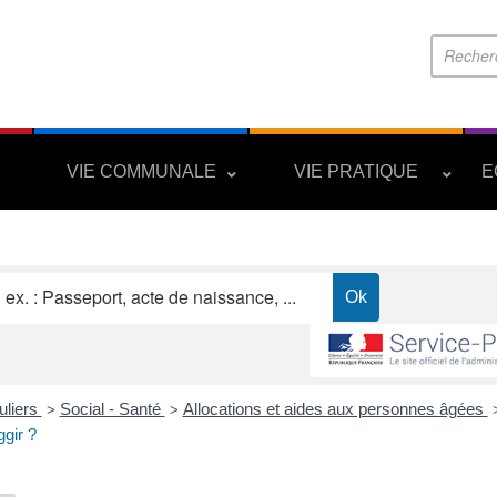
S
VIE COMMUNALE
VIE PRATIQUE
E
uliers
Social - Santé
Allocations et aides aux personnes âgées
>
>
ggir ?