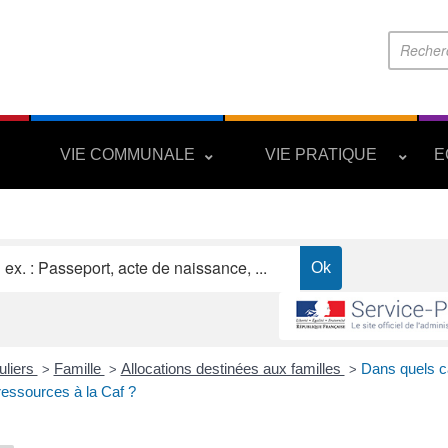
S
VIE COMMUNALE
VIE PRATIQUE
E
uliers
Famille
Allocations destinées aux familles
Dans quels c
>
>
>
ressources à la Caf ?