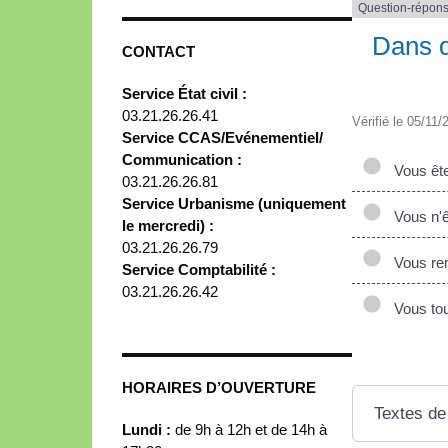
Question-répon
Dans q
CONTACT
Service État civil :
03.21.26.26.41
Vérifié le 05/11/
Service CCAS/Evénementiel/
Communication :
Vous ête
03.21.26.26.81
Service Urbanisme (uniquement
Vous n'ê
le mercredi) :
03.21.26.26.79
Vous rem
Service Comptabilité :
03.21.26.26.42
Vous touc
HORAIRES D’OUVERTURE
Textes de
Lundi :
de 9h à 12h et de 14h à