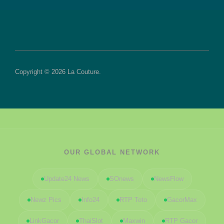
Copyright © 2026 La Couture.
OUR GLOBAL NETWORK
Update24 News
SOnews
NewsFlow
Newz Pics
Info24
RTP Toto
GacorMax
LinkGacor
ThaiSlot
Maxwin
RTP Gacor