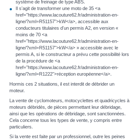
système de freinage de type ABS.
Il s'agit de transformer une moto de 35 <a
href="https://www.lacouture62.fr/administration-en-
ligne/?xml=R51157">kW</a>, accessible aux
conducteurs titulaires d'un permis A2, en version «
moins de 70 <a
href="https://www.lacouture62.fr/administration-en-
ligne/?xml=R51157">kW</a> » accessible avec le
permis A, si le constructeur a prévu cette possibilité lors
de la procédure de <a
href="https://www.lacouture62.fr/administration-en-
ligne/?xml=R1222">réception européenne</a>.
Hormis ces 2 situations, il est interdit de débrider un
moteur.
La vente de cyclomoteurs, motocyclettes et quadricycles à
moteurs débridés, de pièces permettant leur débridage,
ainsi que les opérations de débridage, sont sanctionnées.
Cela concerne tous les types de vente, y compris entre
particuliers.
Si la vente est faite par un professionnel, outre les peines