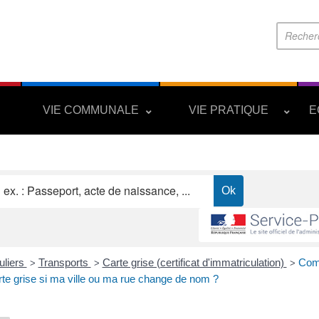
S
VIE COMMUNALE
VIE PRATIQUE
E
uliers
Transports
Carte grise (certificat d'immatriculation)
Com
>
>
>
arte grise si ma ville ou ma rue change de nom ?