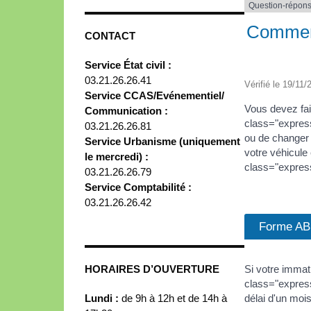
Question-répon
Comment 
CONTACT
Service État civil :
03.21.26.26.41
Vérifié le 19/11/
Service CCAS/Evénementiel/
Vous devez fai
Communication :
class="express
03.21.26.26.81
ou de changer 
Service Urbanisme (uniquement
votre véhicul
le mercredi) :
class="expres
03.21.26.26.79
Service Comptabilité :
03.21.26.26.42
Forme AB
HORAIRES D’OUVERTURE
Si votre immat
class="express
Lundi :
de 9h à 12h et de 14h à
délai d'un mois