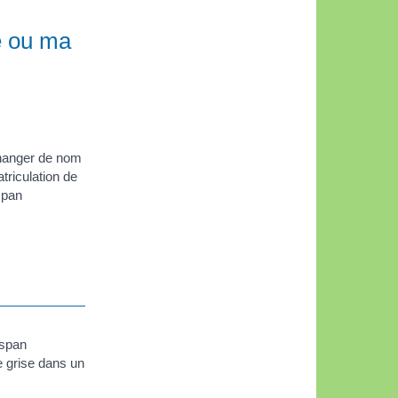
le ou ma
changer de nom
triculation de
span
<span
e grise dans un