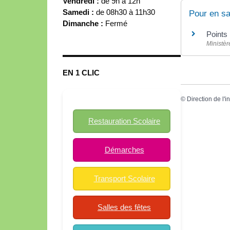
Vendredi :
de 9h à 12h
Samedi :
de 08h30 à 11h30
Pour en sa
Dimanche :
Fermé
Points
Ministèr
EN 1 CLIC
©
Direction de l'i
Restauration Scolaire
Démarches
Transport Scolaire
Salles des fêtes