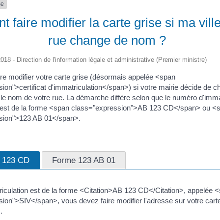
se
faire modifier la carte grise si ma vil
rue change de nom ?
2018 - Direction de l'information légale et administrative (Premier ministre)
re modifier votre carte grise (désormais appelée <span
ion">certificat d'immatriculation</span>) si votre mairie décide de 
le nom de votre rue. La démarche diffère selon que le numéro d'imma
e est de la forme <span class="expression">AB 123 CD</span> ou <
sion">123 AB 01</span>.
 123 CD
Forme 123 AB 01
riculation est de la forme <Citation>AB 123 CD</Citation>, appelée 
ion">SIV</span>, vous devez faire modifier l'adresse sur votre cart
.