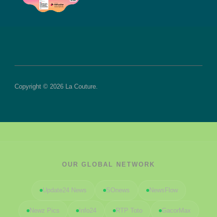
Copyright © 2026 La Couture.
OUR GLOBAL NETWORK
Update24 News
SOnews
NewsFlow
Newz Pics
Info24
RTP Toto
GacorMax