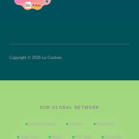
Copyright © 2026 La Couture.
OUR GLOBAL NETWORK
Update24 News
SOnews
NewsFlow
Newz Pics
Info24
RTP Toto
GacorMax