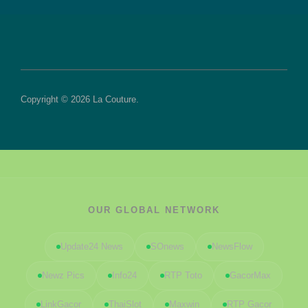
Copyright © 2026 La Couture.
OUR GLOBAL NETWORK
Update24 News
SOnews
NewsFlow
Newz Pics
Info24
RTP Toto
GacorMax
LinkGacor
ThaiSlot
Maxwin
RTP Gacor