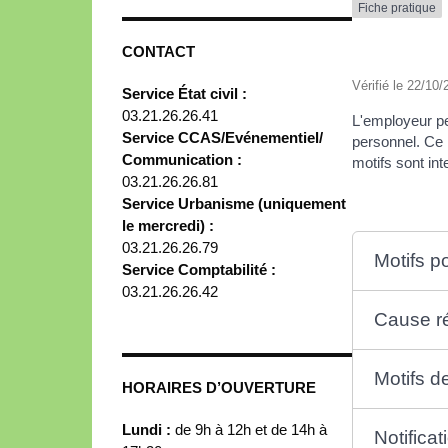
Fiche pratique
CONTACT
Vérifié le 22/10/
Service État civil :
03.21.26.26.41
L'employeur peu
Service CCAS/Evénementiel/
personnel. Ce m
Communication :
motifs sont inte
03.21.26.26.81
Service Urbanisme (uniquement
le mercredi) :
03.21.26.26.79
Motifs p
Service Comptabilité :
03.21.26.26.42
Cause ré
Motifs d
HORAIRES D’OUVERTURE
Lundi :
de 9h à 12h et de 14h à
Notifica