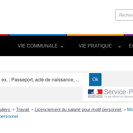
S
VIE COMMUNALE
VIE PRATIQUE
E
uliers
Travail
Licenciement du salarié pour motif personnel
Mot
>
>
>
personnel