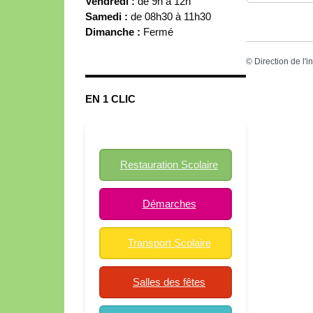
Vendredi :
de 9h à 12h
Samedi :
de 08h30 à 11h30
Dimanche :
Fermé
©
Direction de l'i
EN 1 CLIC
Restauration Scolaire
Démarches
Transport Scolaire
Salles des fêtes