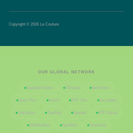
Copyright © 2026 La Couture.
OUR GLOBAL NETWORK
Update24 News
SOnews
NewsFlow
Newz Pics
Info24
RTP Toto
GacorMax
LinkGacor
ThaiSlot
Maxwin
RTP Gacor
SlotWinNow
SpinRich
SlotArena