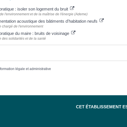
ratique : isoler son logement du bruit
e l'environnement et de la maîtrise de l'énergie (Ademe)
entation acoustique des bâtiments d'habitation neufs
e chargé de l'environnement
ratique du maire : bruits de voisinage
e des solidarités et de la santé
nformation légale et administrative
CET ÉTABLISSEMENT E