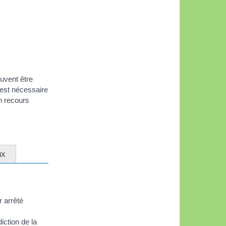
euvent être
 est nécessaire
n recours
ux
r arrêté
iction de la