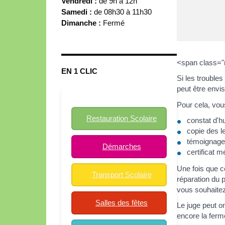
Vendredi :
de 9h à 12h
Samedi :
de 08h30 à 11h30
Dimanche :
Fermé
<span class="
EN 1 CLIC
Si les trouble
peut être envi
Pour cela, vou
Restauration Scolaire
constat d'hu
copie des l
témoignages
Démarches
certificat m
Une fois que ce
Transport Scolaire
réparation du 
vous souhaite
Salles des fêtes
Le juge peut or
encore la ferme