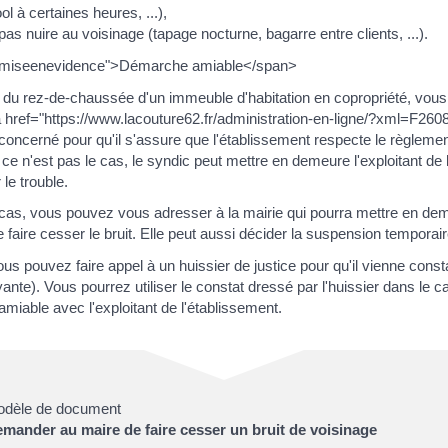
ol à certaines heures, ...),
 pas nuire au voisinage (tapage nocturne, bagarre entre clients, ...).
"miseenevidence">Démarche amiable</span>
ent du rez-de-chaussée d'un immeuble d'habitation en copropriété, vou
a href="https://www.lacouture62.fr/administration-en-ligne/?xml=F26
concerné pour qu'il s'assure que l'établissement respecte le règleme
 ce n'est pas le cas, le syndic peut mettre en demeure l'exploitant de
 le trouble.
cas, vous pouvez vous adresser à la mairie qui pourra mettre en dem
faire cesser le bruit. Elle peut aussi décider la suspension temporaire 
ous pouvez faire appel à un huissier de justice pour qu'il vienne consta
nte). Vous pourrez utiliser le constat dressé par l'huissier dans le c
l'amiable avec l'exploitant de l'établissement.
dèle de document
mander au maire de faire cesser un bruit de voisinage