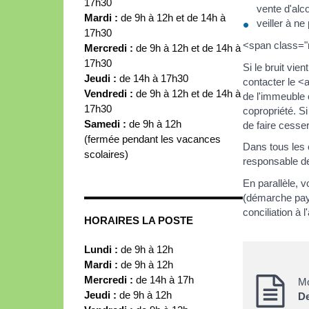
17h30
vente d'alco
Mardi :
de 9h à 12h et de 14h à
veiller à ne
17h30
<span class=
Mercredi :
de 9h à 12h et de 14h à
17h30
Si le bruit vi
Jeudi :
de 14h à 17h30
contacter le <
Vendredi :
de 9h à 12h et de 14h à
de l'immeuble 
17h30
copropriété. Si
Samedi :
de 9h à 12h
de faire cesser
(fermée pendant les vacances
Dans tous les 
scolaires)
responsable de 
En parallèle, v
(démarche paya
conciliation à 
HORAIRES LA POSTE
Lundi :
de 9h à 12h
Mardi :
de 9h à 12h
Mercredi :
de 14h à 17h
Mo
Jeudi :
de 9h à 12h
De