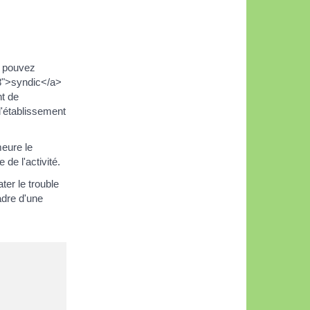
s pouvez
08">syndic</a>
nt de
 l'établissement
eure le
de l'activité.
ter le trouble
adre d'une