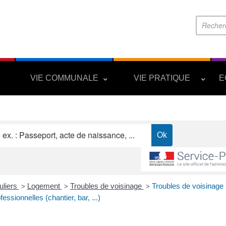
S
VIE COMMUNALE
VIE PRATIQUE
E
uliers
Logement
Troubles de voisinage
Troubles de voisinage :
>
>
>
fessionnelles (chantier, bar, ...)