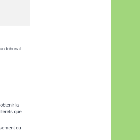
un tribunal
obtenir la
ntérêts que
issement ou