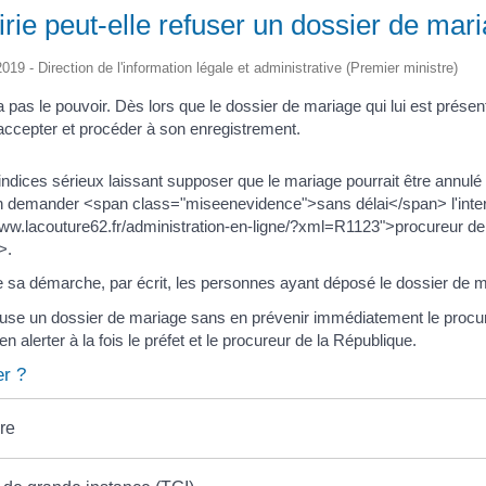
rie peut-elle refuser un dossier de mar
2019 - Direction de l'information légale et administrative (Premier ministre)
a pas le pouvoir. Dès lors que le dossier de mariage qui lui est prése
l'accepter et procéder à son enregistrement.
 indices sérieux laissant supposer que le mariage pourrait être annulé p
en demander <span class="miseenevidence">sans délai</span> l'inter
www.lacouture62.fr/administration-en-ligne/?xml=R1123">procureur de
>.
r de sa démarche, par écrit, les personnes ayant déposé le dossier de 
fuse un dossier de mariage sans en prévenir immédiatement le procure
n alerter à la fois le préfet et le procureur de la République.
r ?
re