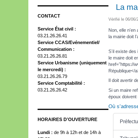
La mai
CONTACT
Vérifié le 06/06/
Service État civil :
Non, elle n'en 
03.21.26.26.41
la mairie doit 
Service CCAS/Evénementiel/
Communication :
S'il existe des
03.21.26.26.81
le maire doit 
Service Urbanisme (uniquement
href="https://
le mercredi) :
République</a
03.21.26.26.79
Il doit averti
Service Comptabilité :
03.21.26.26.42
Si un maire re
époux doivent e
Où s’adresse
HORAIRES D’OUVERTURE
Préfectu
Lundi :
de 9h à 12h et de 14h à