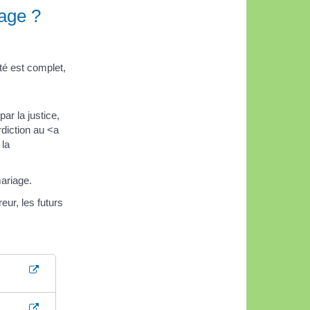
iage ?
nté est complet,
ar la justice,
diction au <a
 la
mariage.
ur, les futurs