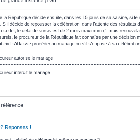
 de grande instance (TGI)
e la République décide ensuite, dans les 15 jours de sa saisine, si le
 S'il décide de repousser la célébration, dans l'attente des résultats 
t procéder, le délai de sursis est de 2 mois maximum (1 mois renouvelab
 sursis, le procureur de la République fait connaître par une décision 
état civil s'il laisse procéder au mariage ou s'il s'oppose à sa célébration
cureur autorise le mariage
cureur interdit le mariage
 référence
 ? Réponses !
e est-il obligé de célébrer lui-même un mariage ?