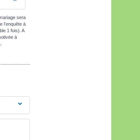
 mariage sera
de l'enquête à
le 1 fois). A
motivée à
.