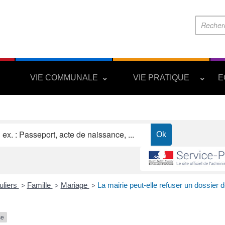
S
VIE COMMUNALE
VIE PRATIQUE
E
uliers
Famille
Mariage
La mairie peut-elle refuser un dossier 
>
>
>
se