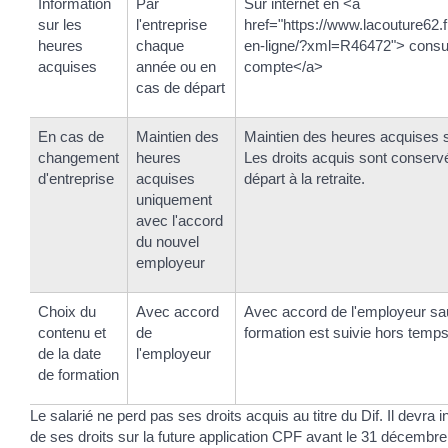
Information
Par
Sur internet en <a
sur les
l'entreprise
href="https://www.lacouture62.f
heures
chaque
en-ligne/?xml=R46472"> consul
acquises
année ou en
compte</a>
cas de départ
En cas de
Maintien des
Maintien des heures acquises s
changement
heures
Les droits acquis sont conserv
d'entreprise
acquises
départ à la retraite.
uniquement
avec l'accord
du nouvel
employeur
Choix du
Avec accord
Avec accord de l'employeur sau
contenu et
de
formation est suivie hors temps
de la date
l'employeur
de formation
Le salarié ne perd pas ses droits acquis au titre du Dif. Il devra i
de ses droits sur la future application CPF avant le 31 décembre