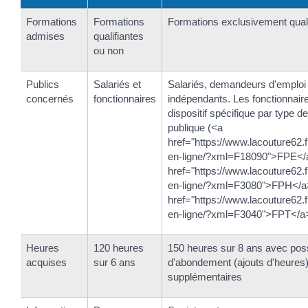
Formations
Formations
Formations exclusivement quali
admises
qualifiantes
ou non
Publics
Salariés et
Salariés, demandeurs d'emploi 
concernés
fonctionnaires
indépendants. Les fonctionnair
dispositif spécifique par type de
publique (<a
href="https://www.lacouture62.f
en-ligne/?xml=F18090">FPE</
href="https://www.lacouture62.f
en-ligne/?xml=F3080">FPH</a
href="https://www.lacouture62.f
en-ligne/?xml=F3040">FPT</a>
Heures
120 heures
150 heures sur 8 ans avec possi
acquises
sur 6 ans
d'abondement (ajouts d'heures
supplémentaires