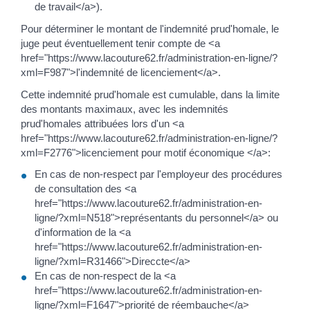
de travail</a>).
Pour déterminer le montant de l'indemnité prud'homale, le
juge peut éventuellement tenir compte de <a
href="https://www.lacouture62.fr/administration-en-ligne/?
xml=F987">l'indemnité de licenciement</a>.
Cette indemnité prud'homale est cumulable, dans la limite
des montants maximaux, avec les indemnités
prud'homales attribuées lors d'un <a
href="https://www.lacouture62.fr/administration-en-ligne/?
xml=F2776">licenciement pour motif économique </a>:
En cas de non-respect par l'employeur des procédures
de consultation des <a
href="https://www.lacouture62.fr/administration-en-
ligne/?xml=N518">représentants du personnel</a> ou
d'information de la <a
href="https://www.lacouture62.fr/administration-en-
ligne/?xml=R31466">Direccte</a>
En cas de non-respect de la <a
href="https://www.lacouture62.fr/administration-en-
ligne/?xml=F1647">priorité de réembauche</a>