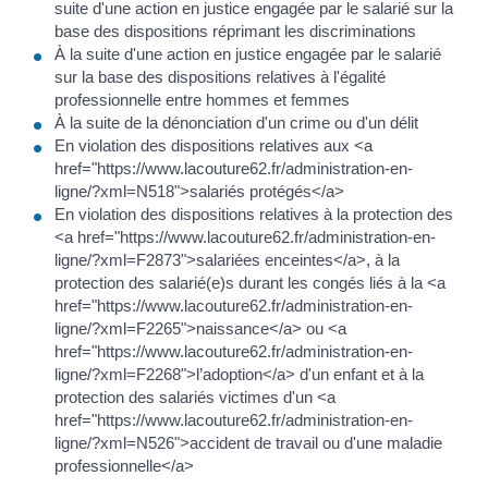
suite d'une action en justice engagée par le salarié sur la
base des dispositions réprimant les discriminations
À la suite d'une action en justice engagée par le salarié
sur la base des dispositions relatives à l'égalité
professionnelle entre hommes et femmes
À la suite de la dénonciation d'un crime ou d'un délit
En violation des dispositions relatives aux <a
href="https://www.lacouture62.fr/administration-en-
ligne/?xml=N518">salariés protégés</a>
En violation des dispositions relatives à la protection des
<a href="https://www.lacouture62.fr/administration-en-
ligne/?xml=F2873">salariées enceintes</a>, à la
protection des salarié(e)s durant les congés liés à la <a
href="https://www.lacouture62.fr/administration-en-
ligne/?xml=F2265">naissance</a> ou <a
href="https://www.lacouture62.fr/administration-en-
ligne/?xml=F2268">l’adoption</a> d'un enfant et à la
protection des salariés victimes d'un <a
href="https://www.lacouture62.fr/administration-en-
ligne/?xml=N526">accident de travail ou d'une maladie
professionnelle</a>