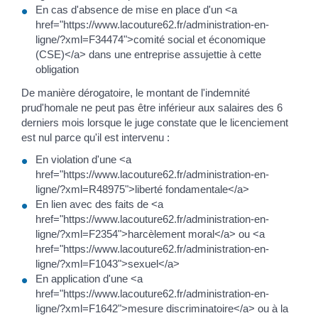
En cas d'absence de mise en place d'un <a
href="https://www.lacouture62.fr/administration-en-
ligne/?xml=F34474">comité social et économique
(CSE)</a> dans une entreprise assujettie à cette
obligation
De manière dérogatoire, le montant de l'indemnité
prud'homale ne peut pas être inférieur aux salaires des 6
derniers mois lorsque le juge constate que le licenciement
est nul parce qu'il est intervenu :
En violation d'une <a
href="https://www.lacouture62.fr/administration-en-
ligne/?xml=R48975">liberté fondamentale</a>
En lien avec des faits de <a
href="https://www.lacouture62.fr/administration-en-
ligne/?xml=F2354">harcèlement moral</a> ou <a
href="https://www.lacouture62.fr/administration-en-
ligne/?xml=F1043">sexuel</a>
En application d'une <a
href="https://www.lacouture62.fr/administration-en-
ligne/?xml=F1642">mesure discriminatoire</a> ou à la