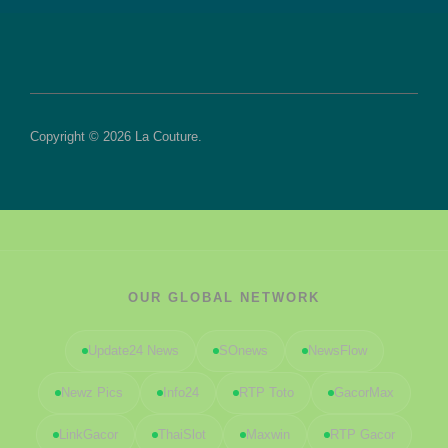
Copyright © 2026 La Couture.
OUR GLOBAL NETWORK
Update24 News
SOnews
NewsFlow
Newz Pics
Info24
RTP Toto
GacorMax
LinkGacor
ThaiSlot
Maxwin
RTP Gacor