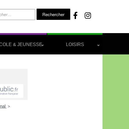
Rechercher :
COLE & JEUNESSE
LOISIRS
onal
>