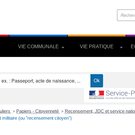
S
VIE COMMUNALE
VIE PRATIQUE
E
uliers
Papiers - Citoyenneté
Recensement, JDC et service nati
>
>
ilitaire (ou "recensement citoyen")