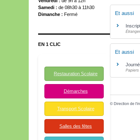
Vendredi :
de 9h à 12h
Samedi :
de 08h30 à 11h30
Et aussi
Dimanche :
Fermé
Inscrip
Étrange
EN 1 CLIC
Et aussi
Journé
Papiers 
Restauration Scolaire
Démarches
©
Direction de l'i
Transport Scolaire
Salles des fêtes