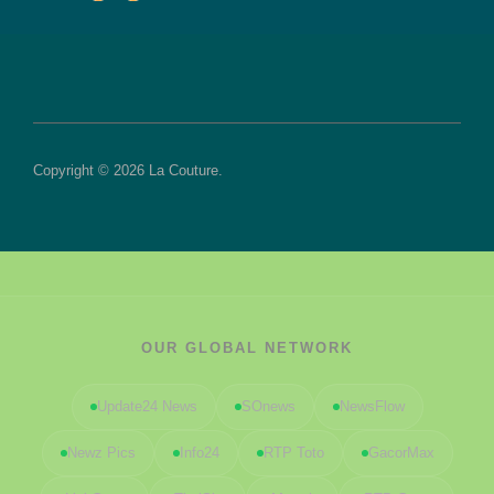
Copyright © 2026 La Couture.
OUR GLOBAL NETWORK
Update24 News
SOnews
NewsFlow
Newz Pics
Info24
RTP Toto
GacorMax