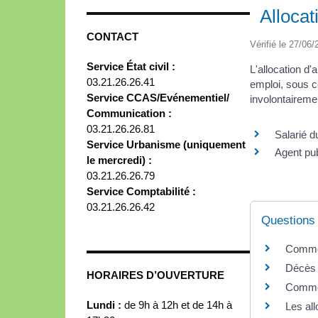
Allocat
CONTACT
Vérifié le 27/06/
Service État civil :
L'allocation d
03.21.26.26.41
emploi, sous c
Service CCAS/Evénementiel/
involontaireme
Communication :
03.21.26.26.81
Salarié d
Service Urbanisme (uniquement
Agent pub
le mercredi) :
03.21.26.26.79
Service Comptabilité :
03.21.26.26.42
Questions
Commen
Décès d
HORAIRES D’OUVERTURE
Comment
Lundi :
de 9h à 12h et de 14h à
Les al