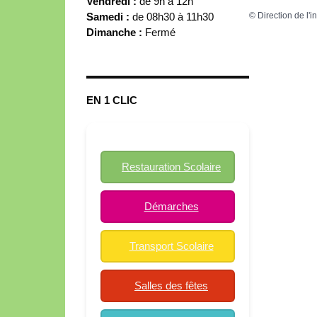
Vendredi :
de 9h à 12h
Samedi :
de 08h30 à 11h30
©
Direction de l'i
Dimanche :
Fermé
EN 1 CLIC
Restauration Scolaire
Démarches
Transport Scolaire
Salles des fêtes