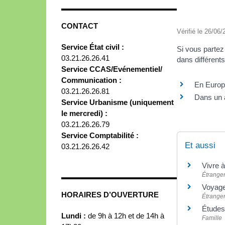
CONTACT
Vérifié le 26/06/
Service État civil :
Si vous partez 
03.21.26.26.41
dans différent
Service CCAS/Evénementiel/
Communication :
En Euro
03.21.26.26.81
Dans un 
Service Urbanisme (uniquement
le mercredi) :
03.21.26.26.79
Service Comptabilité :
Et aussi
03.21.26.26.42
Vivre à
Étrange
Voyager
HORAIRES D’OUVERTURE
Étrange
Études 
Lundi :
de 9h à 12h et de 14h à
Famille