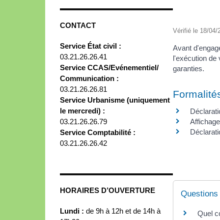
CONTACT
Vérifié le 18/04/
Service État civil :
Avant d'engage
03.21.26.26.41
l'exécution de
Service CCAS/Evénementiel/
garanties.
Communication :
03.21.26.26.81
Formalité
Service Urbanisme (uniquement
le mercredi) :
Déclarati
03.21.26.26.79
Affichage
Déclarat
Service Comptabilité :
03.21.26.26.42
HORAIRES D’OUVERTURE
Questions
Lundi :
de 9h à 12h et de 14h à
Quel c