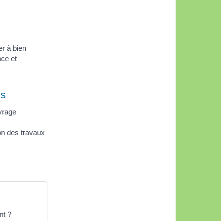
r à bien
nce et
es
vrage
on des travaux
nt ?