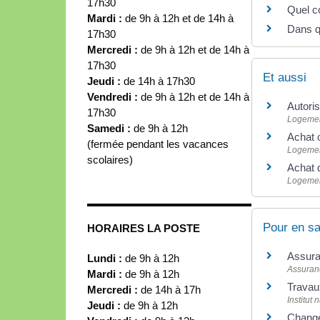
17h30
Quel c
Mardi :
de 9h à 12h et de 14h à
Dans q
17h30
Mercredi :
de 9h à 12h et de 14h à
17h30
Et aussi
Jeudi :
de 14h à 17h30
Vendredi :
de 9h à 12h et de 14h à
Autori
17h30
Logeme
Samedi :
de 9h à 12h
Achat 
(fermée pendant les vacances
Logeme
scolaires)
Achat d
Logeme
Pour en sa
HORAIRES LA POSTE
Assura
Lundi :
de 9h à 12h
Assuran
Mardi :
de 9h à 12h
Travau
Mercredi :
de 14h à 17h
Institut
Jeudi :
de 9h à 12h
Change