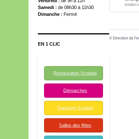
Vendredi :
de 9h à 12h
Institut
Samedi :
de 08h30 à 11h30
Dimanche :
Fermé
©
Direction de l'i
EN 1 CLIC
Restauration Scolaire
Démarches
Transport Scolaire
Salles des fêtes