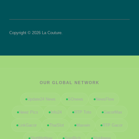
Copyright © 2026 La Couture.
OUR GLOBAL NETWORK
Update24 News
SOnews
NewsFlow
Newz Pics
Info24
RTP Toto
GacorMax
LinkGacor
ThaiSlot
Maxwin
RTP Gacor
SlotWinNow
SpinRich
SlotArena