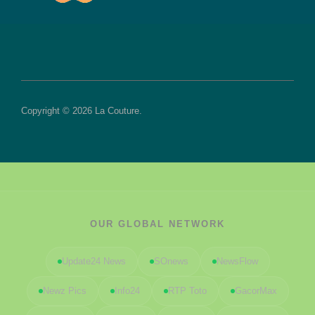
Copyright © 2026 La Couture.
OUR GLOBAL NETWORK
Update24 News
SOnews
NewsFlow
Newz Pics
Info24
RTP Toto
GacorMax