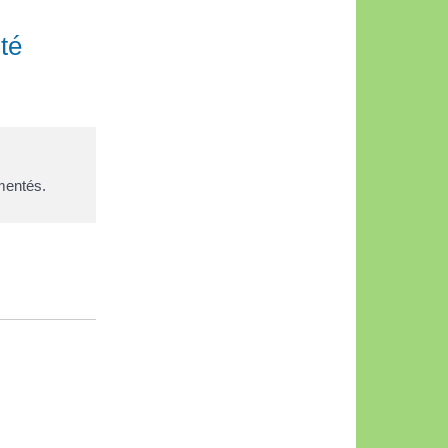
ité
ementés.