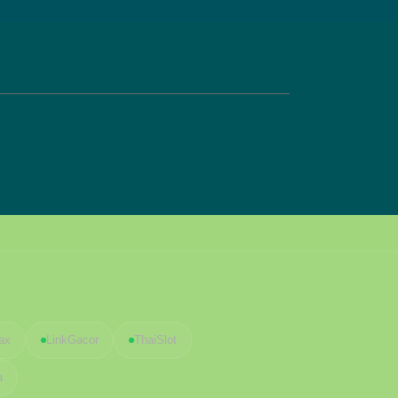
ax
LinkGacor
ThaiSlot
a