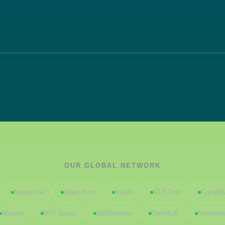
OUR GLOBAL NETWORK
NewsFlow
Newz Pics
Info24
RTP Toto
GacorM
Maxwin
RTP Gacor
SlotWinNow
SpinRich
SlotAren