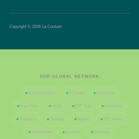
Copyright © 2026 La Couture.
OUR GLOBAL NETWORK
Update24 News
SOnews
NewsFlow
Newz Pics
Info24
RTP Toto
GacorMax
LinkGacor
ThaiSlot
Maxwin
RTP Gacor
SlotWinNow
SpinRich
SlotArena