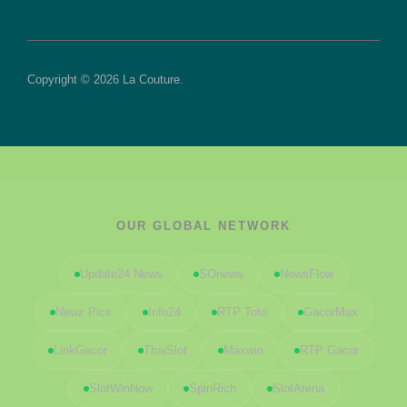
Copyright © 2026 La Couture.
OUR GLOBAL NETWORK
Update24 News
SOnews
NewsFlow
Newz Pics
Info24
RTP Toto
GacorMax
LinkGacor
ThaiSlot
Maxwin
RTP Gacor
SlotWinNow
SpinRich
SlotArena