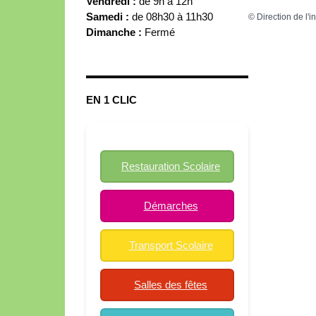
Vendredi :
de 9h à 12h
Samedi :
de 08h30 à 11h30
©
Direction de l'i
Dimanche :
Fermé
EN 1 CLIC
Restauration Scolaire
Démarches
Transport Scolaire
Salles des fêtes