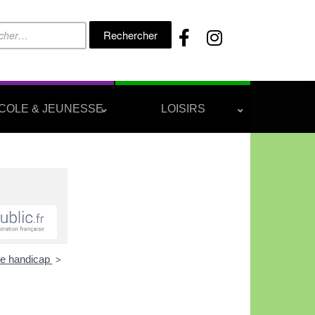
Rechercher :
COLE & JEUNESSE
LOISIRS
de handicap
>