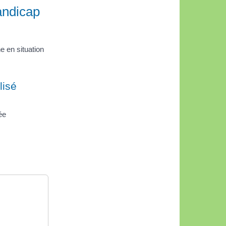
andicap
 en situation
lisé
ée