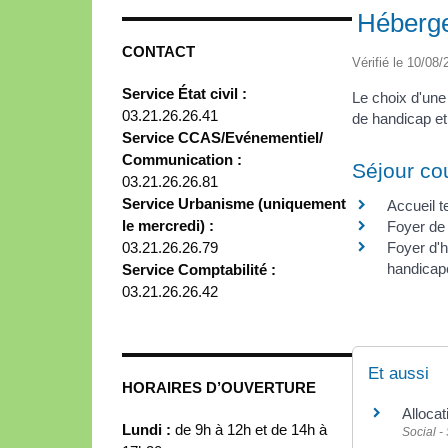
Héberge
CONTACT
Vérifié le 10/08/
Service État civil :
Le choix d'une
03.21.26.26.41
de handicap et
Service CCAS/Evénementiel/
Communication :
Séjour co
03.21.26.26.81
Service Urbanisme (uniquement
Accueil t
le mercredi) :
Foyer de 
03.21.26.26.79
Foyer d'h
handicap
Service Comptabilité :
03.21.26.26.42
Et aussi
HORAIRES D’OUVERTURE
Alloca
Lundi :
de 9h à 12h et de 14h à
Social -