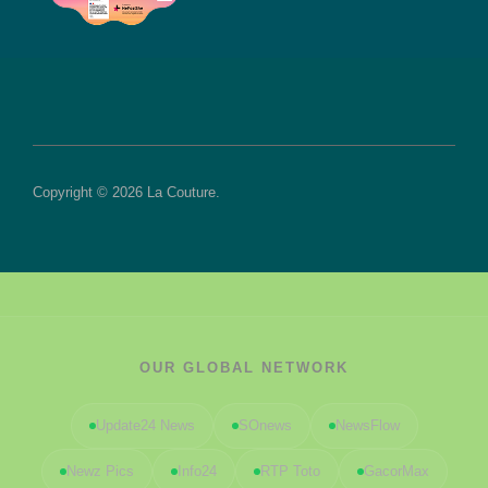
Copyright © 2026 La Couture.
OUR GLOBAL NETWORK
Update24 News
SOnews
NewsFlow
Newz Pics
Info24
RTP Toto
GacorMax