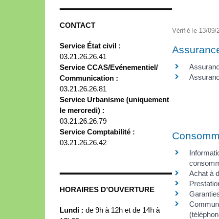
CONTACT
Vérifié le 13/09/
Service État civil :
Assuranc
03.21.26.26.41
Assuranc
Service CCAS/Evénementiel/
Assuranc
Communication :
03.21.26.26.81
Service Urbanisme (uniquement
le mercredi) :
03.21.26.26.79
Service Comptabilité :
Consomm
03.21.26.26.42
Informati
consomm
Achat à 
Prestatio
HORAIRES D’OUVERTURE
Garantie
Communic
Lundi :
de 9h à 12h et de 14h à
(téléphone