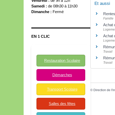
Vendredi :
de 9h à 12h
Et aussi
Samedi :
de 08h30 à 11h30
Dimanche :
Fermé
Rentes
Famille
Achat 
Logeme
Achat d
EN 1 CLIC
Logeme
Rémuné
Travail
Rémuné
Restauration Scolaire
Travail
Démarches
Transport Scolaire
©
Direction de l'i
Salles des fêtes