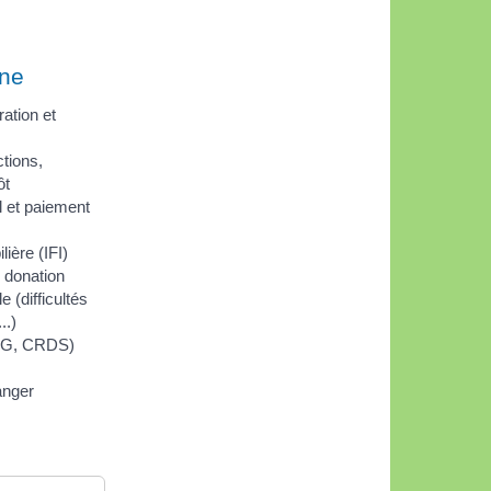
ane
ration et
ctions,
ôt
l et paiement
ière (IFI)
 donation
e (difficultés
..)
CSG, CRDS)
anger