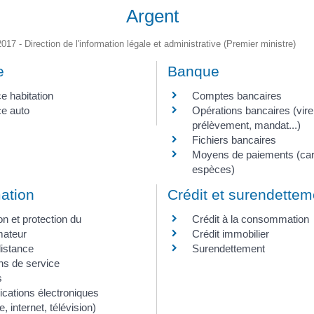
Argent
2017 - Direction de l'information légale et administrative (Premier ministre)
e
Banque
e habitation
Comptes bancaires
e auto
Opérations bancaires (vir
prélèvement, mandat...)
Fichiers bancaires
Moyens de paiements (car
espèces)
ation
Crédit et surendettem
on et protection du
Crédit à la consommation
ateur
Crédit immobilier
distance
Surendettement
ns de service
s
ations électroniques
, internet, télévision)