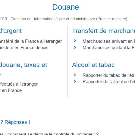
Douane
2019 - Direction de l'information légale et administrative (Premier ministre)
d'argent
Transfert de marchan
ansféré de la France à l'étranger
Marchandises arrivant en
ansféré en France depuis
Marchandises quittant la 
 douane, taxes et
Alcool et tabac
s
Rapporter du tabac de l'ét
Rapporter de l'alcool de l'é
fectués à l'étranger
er en France
 ? Réponses !
s : comment se déroule le contrôle du voyageur ?