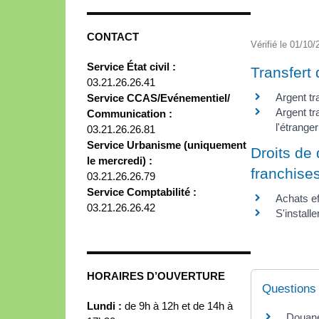
CONTACT
Vérifié le 01/10/
Service État civil :
Transfert 
03.21.26.26.41
Argent tr
Service CCAS/Evénementiel/
Argent tr
Communication :
l'étranger
03.21.26.26.81
Service Urbanisme (uniquement
Droits de
le mercredi) :
franchise
03.21.26.26.79
Service Comptabilité :
Achats ef
03.21.26.26.42
S'install
HORAIRES D’OUVERTURE
Questions
Lundi :
de 9h à 12h et de 14h à
Douane