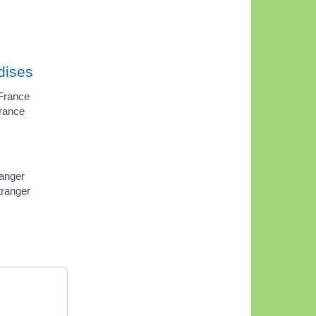
dises
 France
France
ranger
tranger