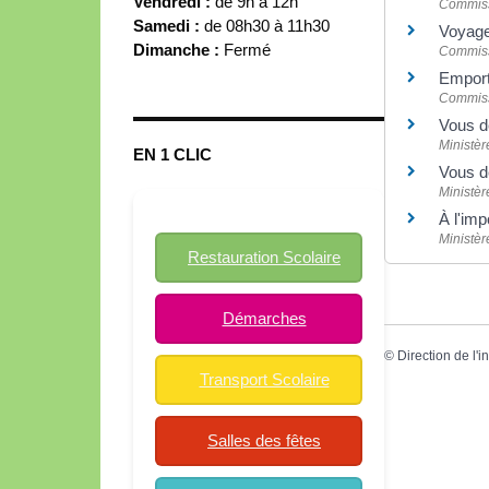
Vendredi :
de 9h à 12h
Commiss
Samedi :
de 08h30 à 11h30
Voyage
Dimanche :
Fermé
Commiss
Emporte
Commiss
Vous d
Ministèr
EN 1 CLIC
Vous d
Ministèr
À l'imp
Ministèr
Restauration Scolaire
Démarches
©
Direction de l'i
Transport Scolaire
Salles des fêtes