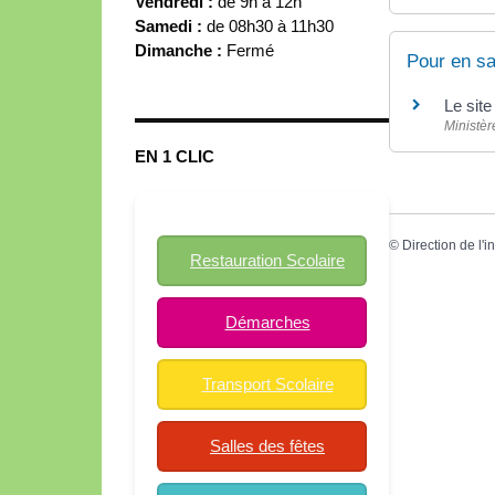
Vendredi :
de 9h à 12h
Samedi :
de 08h30 à 11h30
Dimanche :
Fermé
Pour en sa
Le sit
Ministèr
EN 1 CLIC
©
Direction de l'i
Restauration Scolaire
Démarches
Transport Scolaire
Salles des fêtes