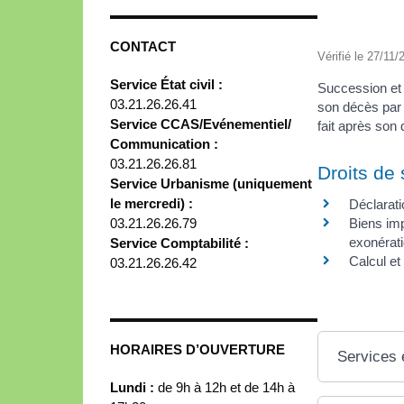
CONTACT
Vérifié le 27/11/
Service État civil :
Succession et 
03.21.26.26.41
son décès par 
Service CCAS/Evénementiel/
fait après son 
Communication :
03.21.26.26.81
Droits de
Service Urbanisme (uniquement
le mercredi) :
Déclarati
03.21.26.26.79
Biens imp
exonérat
Service Comptabilité :
Calcul et
03.21.26.26.42
HORAIRES D’OUVERTURE
Services 
Lundi :
de 9h à 12h et de 14h à