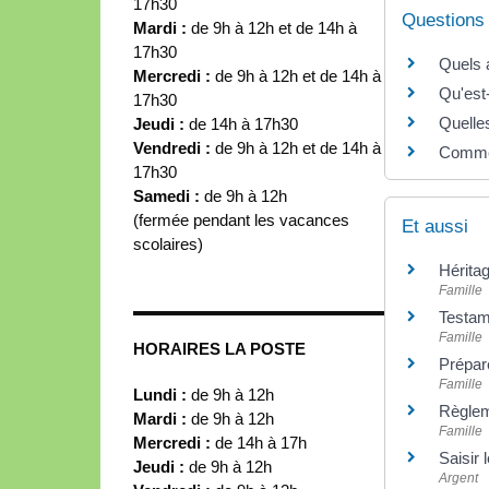
17h30
Questions
Mardi :
de 9h à 12h et de 14h à
17h30
Quels a
Mercredi :
de 9h à 12h et de 14h à
Qu'est
17h30
Quelle
Jeudi :
de 14h à 17h30
Vendredi :
de 9h à 12h et de 14h à
Commen
17h30
Samedi :
de 9h à 12h
(fermée pendant les vacances
Et aussi
scolaires)
Hérita
Famille
Testam
Famille
HORAIRES LA POSTE
Prépar
Famille
Lundi :
de 9h à 12h
Règlem
Mardi :
de 9h à 12h
Famille
Mercredi :
de 14h à 17h
Saisir l
Jeudi :
de 9h à 12h
Argent