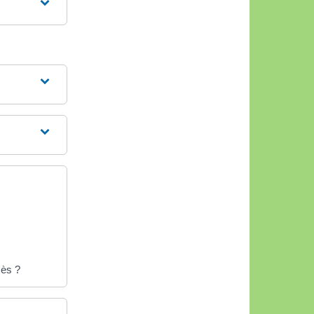
cès ?