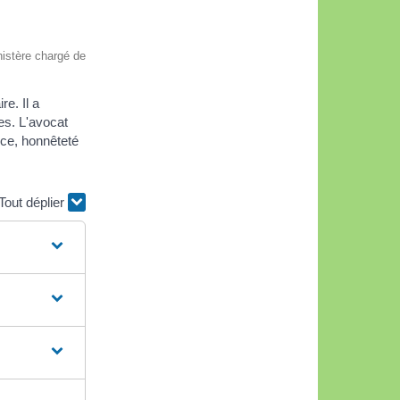
inistère chargé de
e. Il a
es. L'avocat
nce, honnêteté
Tout déplier