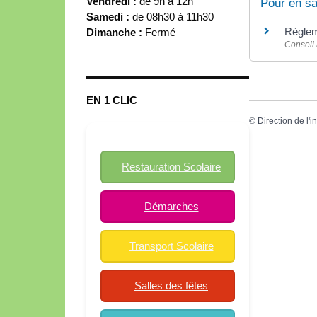
Vendredi :
de 9h à 12h
Pour en sa
Samedi :
de 08h30 à 11h30
Règleme
Dimanche :
Fermé
Conseil 
EN 1 CLIC
©
Direction de l'i
Restauration Scolaire
Démarches
Transport Scolaire
Salles des fêtes